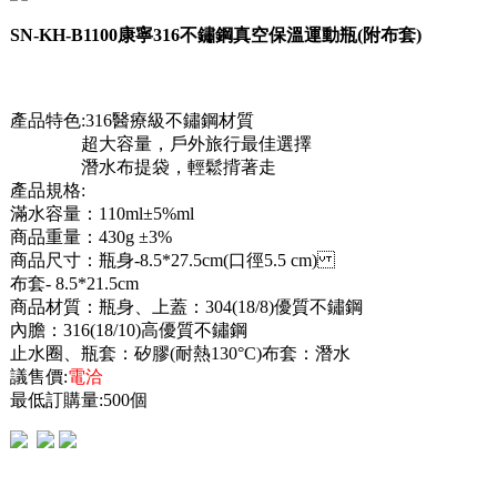
SN-KH-B1100康寧316不鏽鋼真空保溫運動瓶(附布套)
產品特色:316醫療級不鏽鋼材質
超大容量，戶外旅行最佳選擇
潛水布提袋，輕鬆揹著走
產品規格:
滿水容量：110ml±5%ml
商品重量：430g ±3%
商品尺寸：瓶身-8.5*27.5cm(口徑5.5 cm)
布套- 8.5*21.5cm
商品材質：瓶身、上蓋：304(18/8)優質不鏽鋼
內膽：316(18/10)高優質不鏽鋼
止水圈、瓶套：矽膠(耐熱130°C) 布套：潛水
議售價:
電洽
最低訂購量:500個