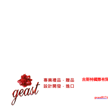
吉斯特國際有限公司 Ge
各式生活居家用品
台灣新北市五股區御
電話：886-2-8292-
E-mail：
geast917@