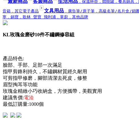
最新商品
客製商品
生活用品
．保溫杯壺
．燜燒罐
．餐具鍋具
．
文具用品
音箱
．其它電子產品
．廣告筆/原子筆
．高級名筆/名片盒/鎖
寧
．鍋寶
．歌林 聲寶 飛利浦
．掌廚
．其他品牌
KL玫瑰金磨砂10件不鏽鋼修容組
產品特色:
臉部、手部、足部一次滿足
指甲剪鋒利持久，不鏽鋼材質經久耐用
可剪指甲修磨，腳部清潔去死皮，修整
眉型掏耳等功能
玫瑰金精緻小巧收納盒，方便攜帶，美觀實用
建議售價:
電洽
最低訂購量:1000個