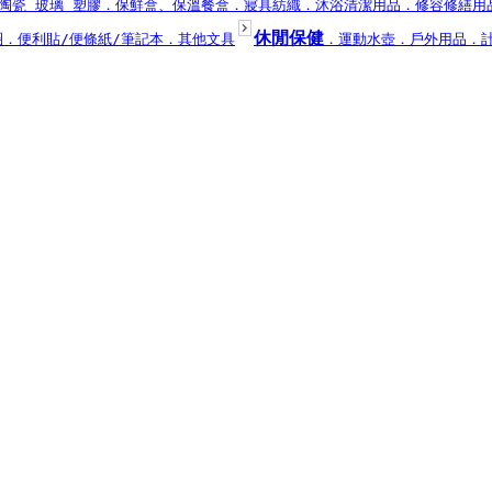
陶瓷 玻璃 塑膠
．保鮮盒、保溫餐盒
．寢具紡織
．沐浴清潔用品
．修容修繕用
休閒保健
圈
．便利貼/便條紙/筆記本
．其他文具
．運動水壺
．戶外用品
．