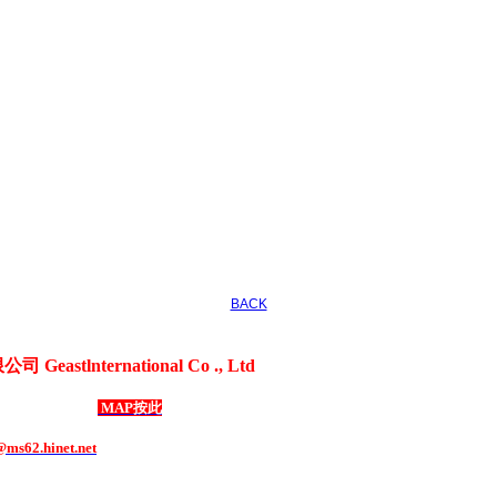
BACK
astlnternational Co ., Ltd
、3C電器用品、各式禮贈品、客製化商品
成路69號1樓
MAP按此
1508 ．
傳真：886-2-8292-1507
ms62.hinet.net