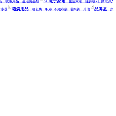
3C電子家電
品
．收納用品
．生活用品類
．生活家電
．隨身碟/行動電源/
箱袋用品
品牌區
計步器
．箱包袋
．帆布 不織布袋 環保袋
．其他
．康