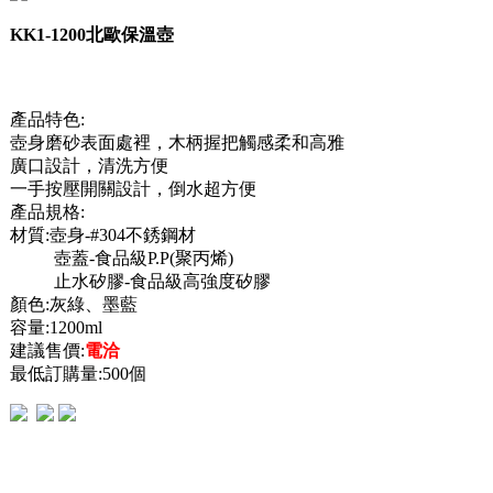
KK1-1200北歐保溫壺
產品特色:
壺身磨砂表面處裡，木柄握把觸感柔和高雅
廣口設計，清洗方便
一手按壓開關設計，倒水超方便
產品規格:
材質:壺身-#304不銹鋼材
壺蓋-食品級P.P(聚丙烯)
止水矽膠-食品級高強度矽膠
顏色:灰綠、墨藍
容量:1200ml
建議售價:
電洽
最低訂購量:500個