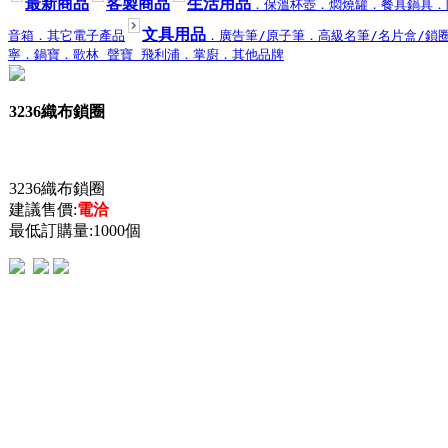
最新商品
客製商品
生活用品
．保溫杯壺
．燜燒罐
．餐具鍋具
．
文具用品
音箱
．其它電子產品
．廣告筆/原子筆
．高級名筆/名片盒/鎖
寧
．鍋寶
．歌林 聲寶 飛利浦
．掌廚
．其他品牌
3236織布鎖圈
3236織布鎖圈
建議售價:
電洽
最低訂購量:1000個