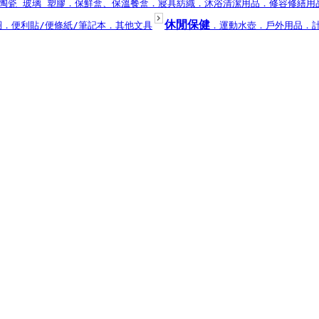
陶瓷 玻璃 塑膠
．保鮮盒、保溫餐盒
．寢具紡織
．沐浴清潔用品
．修容修繕用
休閒保健
圈
．便利貼/便條紙/筆記本
．其他文具
．運動水壺
．戶外用品
．