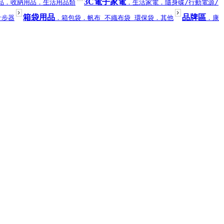
3C電子家電
品
．收納用品
．生活用品類
．生活家電
．隨身碟/行動電源/
箱袋用品
品牌區
計步器
．箱包袋
．帆布 不織布袋 環保袋
．其他
．康