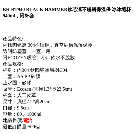
BH-BT940 BLACK HAMMER鈦芯涼不鏽鋼保溫保 冰冰壩杯
940ml，附杯套
產品特色:
內鈦陶瓷層 304不鏽鋼，真空結構保溫保冷
透明防塵蓋，一蓋二用
附ECOZEN吸管，小口飲水不脫妝
產品規格:
杯身：內304 鈦陶瓷塗層/外304
上蓋：AS PP 矽膠
止水圈：矽膠
吸管：Ecozen (直徑1.3*長23.5cm)
杯套：人工皮革
尺寸：底徑7.5*高20cm
口徑：9.5cm
容量：801~1000ml
建議售價:
電洽
最低訂購量:500個