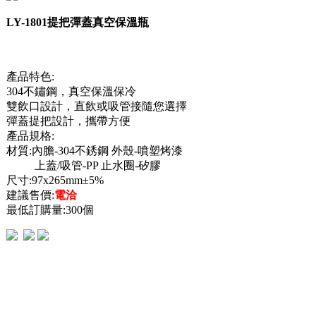
LY-1801提把彈蓋真空保溫瓶
產品特色:
304不鏽鋼，真空保溫保冷
雙飲口設計，直飲或吸管接隨您選擇
彈蓋提把設計，攜帶方便
產品規格:
材質:內膽-304不銹鋼 外殼-噴塑烤漆
上蓋/吸管-PP 止水圈-矽膠
尺寸:97x265mm±5%
建議售價:
電洽
最低訂購量:300個