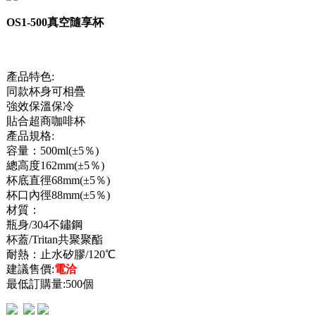
OS1-500真空隨享杯
產品特色:
同款杯身可相疊
強效保溫保冷
貼合超商咖啡杯
產品規格:
容量：500ml(±5％)
總高度162mm(±5％)
杯底直徑68mm(±5％)
杯口內徑88mm(±5％)
材質：
瓶身/304不鏽鋼
杯蓋/Tritan共聚聚酯
耐熱：止水矽膠/120℃
建議售價:
電洽
最低訂購量:500個