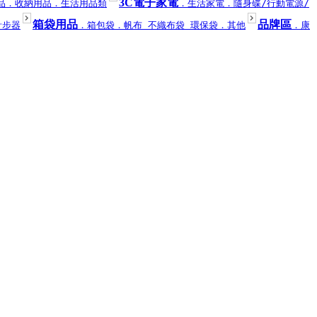
3C電子家電
品
．收納用品
．生活用品類
．生活家電
．隨身碟/行動電源/
箱袋用品
品牌區
計步器
．箱包袋
．帆布 不織布袋 環保袋
．其他
．康