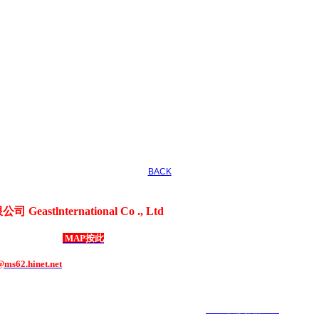
BACK
astlnternational Co ., Ltd
、3C電器用品、各式禮贈品、客製化商品
成路69號1樓
MAP按此
1508 ．
傳真：886-2-8292-1507
ms62.hinet.net
COPYRIGHT 2019 ALL RIGHTS RESERVED ｜
6000元網頁設計6000