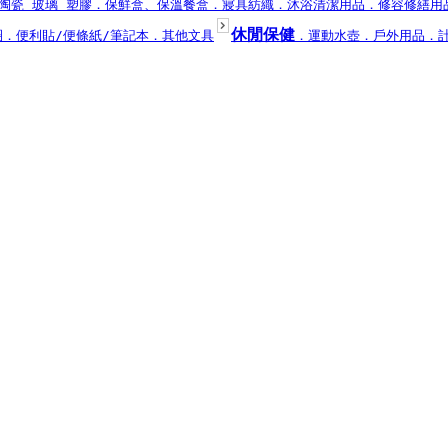
陶瓷 玻璃 塑膠
．保鮮盒、保溫餐盒
．寢具紡織
．沐浴清潔用品
．修容修繕用
休閒保健
圈
．便利貼/便條紙/筆記本
．其他文具
．運動水壺
．戶外用品
．