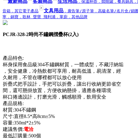
最新商品
客製商品
生活用品
．保溫杯壺
．燜燒罐
．餐具鍋具
．
文具用品
音箱
．其它電子產品
．廣告筆/原子筆
．高級名筆/名片盒/鎖
寧
．鍋寶
．歌林 聲寶 飛利浦
．掌廚
．其他品牌
PCJR-328-2時尚不鏽鋼摺疊杯(2入)
產品特色:
杯身採用食品級304不鏽鋼材質，一體成型，不藏汙納垢
，安全健康，冷熱飲都可享用，耐高低溫，易清潔，經
久耐用，不管在哪裡都可以放心使用
折疊式把手設計，手把可以折疊，讓出行收納更節省空
間，還可懸掛放置，方便收納懸掛，適應各種環境
杯口捲邊設計，打磨光滑，觸感順滑，飲用安全
產品規格:
材質:304不鏽鋼
尺寸:直徑8.5*高8cm±5%
容量:350ml*2±5%
建議售價:
電洽
最低訂購量:500個