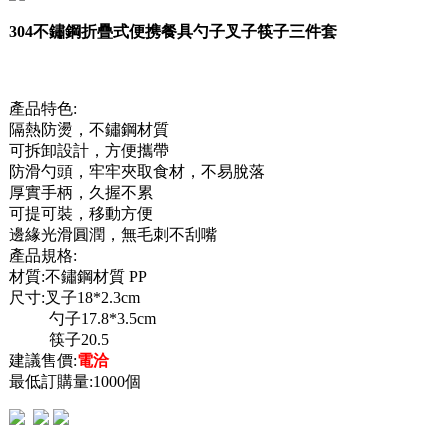
304不鏽鋼折疊式便携餐具勺子叉子筷子三件套
產品特色:
隔熱防燙，不鏽鋼材質
可拆卸設計，方便攜帶
防滑勺頭，牢牢夾取食材，不易脫落
厚實手柄，久握不累
可提可裝，移動方便
邊緣光滑圓潤，無毛刺不刮嘴
產品規格:
材質:不鏽鋼材質 PP
尺寸:叉子18*2.3cm
勺子17.8*3.5cm
筷子20.5
建議售價:
電洽
最低訂購量:1000個