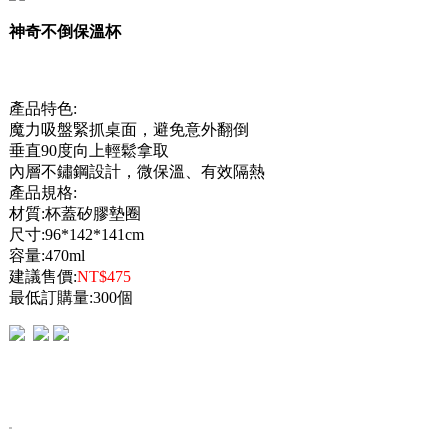
神奇不倒保溫杯
產品特色:
魔力吸盤緊抓桌面，避免意外翻倒
垂直90度向上輕鬆拿取
內層不鏽鋼設計，微保溫、有效隔熱
產品規格:
材質:杯蓋矽膠墊圈
尺寸:96*142*141cm
容量:470ml
建議售價:
NT$475
最低訂購量:300個