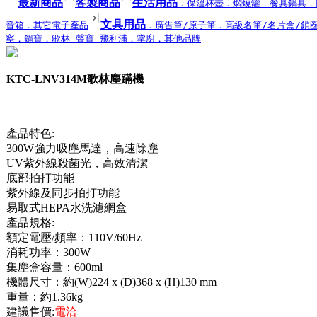
最新商品
客製商品
生活用品
．保溫杯壺
．燜燒罐
．餐具鍋具
．
文具用品
音箱
．其它電子產品
．廣告筆/原子筆
．高級名筆/名片盒/鎖
寧
．鍋寶
．歌林 聲寶 飛利浦
．掌廚
．其他品牌
KTC-LNV314M歌林塵蹣機
產品特色:
300W強力吸塵馬達，高速除塵
UV紫外線殺菌光，高效清潔
底部拍打功能
紫外線及同步拍打功能
易取式HEPA水洗濾網盒
產品規格:
額定電壓/頻率：110V/60Hz
消耗功率：300W
集塵盒容量：600ml
機體尺寸：約(W)224 x (D)368 x (H)130 mm
重量：約1.36kg
建議售價:
電洽