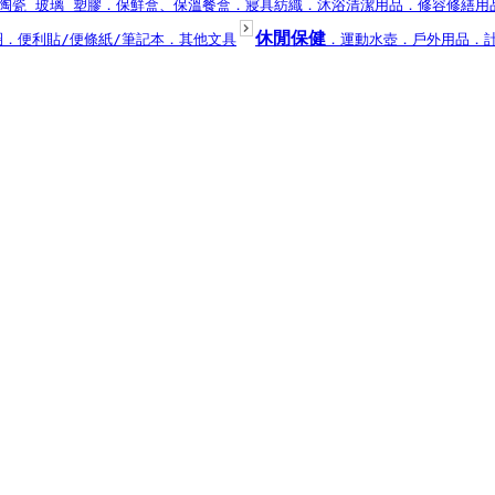
陶瓷 玻璃 塑膠
．保鮮盒、保溫餐盒
．寢具紡織
．沐浴清潔用品
．修容修繕用
休閒保健
圈
．便利貼/便條紙/筆記本
．其他文具
．運動水壺
．戶外用品
．