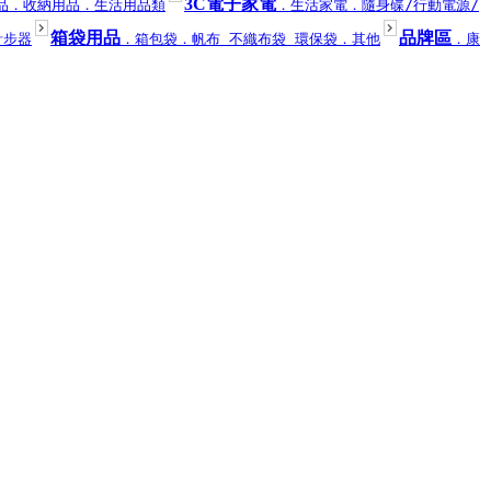
3C電子家電
品
．收納用品
．生活用品類
．生活家電
．隨身碟/行動電源/
箱袋用品
品牌區
計步器
．箱包袋
．帆布 不織布袋 環保袋
．其他
．康