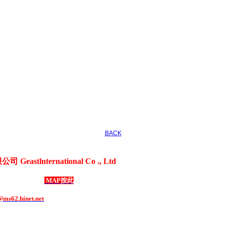
BACK
astlnternational Co ., Ltd
、3C電器用品、各式禮贈品、客製化商品
成路69號1樓
MAP按此
1508 ．
傳真：886-2-8292-1507
ms62.hinet.net