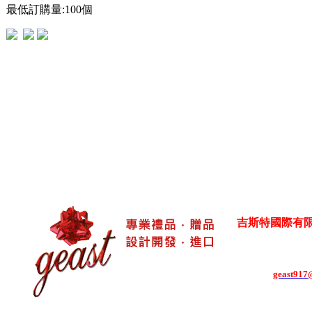
最低訂購量:100個
吉斯特國際有限公司 Ge
各式生活居家用品
台灣新北市五股區御
電話：886-2-8292-
E-mail：
geast917@