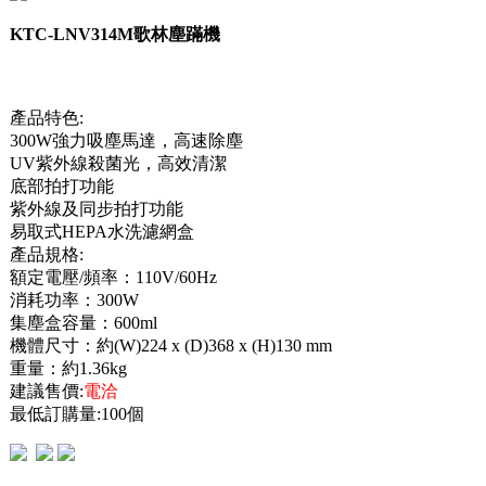
KTC-LNV314M歌林塵蹣機
產品特色:
300W強力吸塵馬達，高速除塵
UV紫外線殺菌光，高效清潔
底部拍打功能
紫外線及同步拍打功能
易取式HEPA水洗濾網盒
產品規格:
額定電壓/頻率：110V/60Hz
消耗功率：300W
集塵盒容量：600ml
機體尺寸：約(W)224 x (D)368 x (H)130 mm
重量：約1.36kg
建議售價:
電洽
最低訂購量:100個