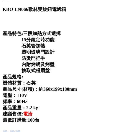
KBO-LN066歌林雙旋鈕電烤箱
產品特色:三段加熱方式選擇
15分鐘定時功能
石英管加熱
透明玻璃門設計
防燙門把手
內附烤網及烤盤
抽取式殘屑盤
產品規格:
機體材質：石英
商品尺寸(材積)：約360x199x180mm
電壓：110V
頻率：60Hz
產品重量：2.2 kg
建議售價:
電洽
最低訂購量:100台