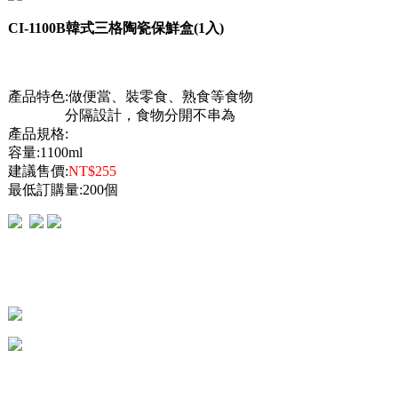
CI-1100B韓式三格陶瓷保鮮盒(1入)
產品特色:做便當、裝零食、熟食等食物
分隔設計，食物分開不串為
產品規格:
容量:1100ml
建議售價:
NT$255
最低訂購量:200個