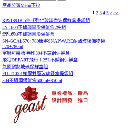
產品分類Menu下拉
1
2
3
4
5
>
>>
RP51891B 5件式強化玻璃微波保鮮盒提袋組
LY-1804不鏽鋼圓形保鮮盒2件組
Loading...
LY-1803不鏽鋼圓形保鮮盒
SN-GCAL570+780康寧SNAPWARE耐熱玻璃儲物罐
570+780ml
掌廚可樂膳 無印304不鏽鋼保鮮盒
飛狼DEPART飛行 1.25L不銹鋼保鮮盒
氣閥耐熱玻璃保鮮盒組
FU-TG001榭爾雙層玻璃餐盒提袋組
304不鏽鋼保鮮盒600ml+850ml