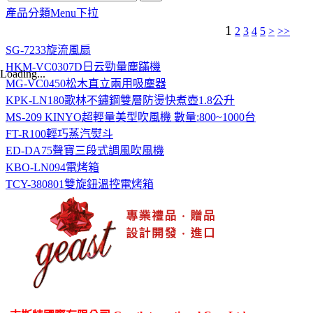
產品分類Menu下拉
1
2
3
4
5
>
>>
SG-7233旋流風扇
HKM-VC0307D日云勁量塵蹣機
Loading...
MG-VC0450松木直立兩用吸塵器
KPK-LN180歌林不鏽鋼雙層防燙快煮壺1.8公升
MS-209 KINYO超輕量美型吹風機 數量:800~1000台
FT-R100輕巧蒸汽熨斗
ED-DA75聲寶三段式調風吹風機
KBO-LN094電烤箱
TCY-380801雙旋鈕溫控電烤箱