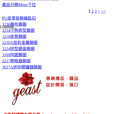
產品分類Menu下拉
1
2
3
>
>>
PU皮革掛飾鑰匙扣
3236織布鎖圈
Loading...
3234小狗造型鎖圈
3218皮質鎖圈
3210A炫彩金屬鎖圈
3224拱型鏡面鎖圈
3169同圓鎖圈
3227開瓶器鎖圈
3027A迷你開罐器鎖圈