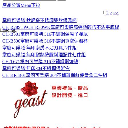
產品分類Menu下拉
1
2
>
>>
掌廚可樂膳 鈦輕瓷不銹鋼雙飲保溫杯
CH-R28STP/CH-R30WK掌廚可樂膳高導熱輕巧不沾平底鍋
Loading...
CH-B501掌廚可樂膳 316不鏽鋼保溫子彈瓶
CH-B500掌廚可樂膳 316不鏽鋼真空保溫杯
掌廚可樂膳 無印廚房不沾刀具六件組
掌廚可樂膳 無印耐熱矽膠料理配件七件組
CH-T671掌廚可樂膳 316不鏽鋼燜燒罐
掌廚可樂膳 無印304不鏽鋼保鮮盒
CH-KR-B01掌廚可樂膳 304不鏽鋼保鮮便當盒二件組