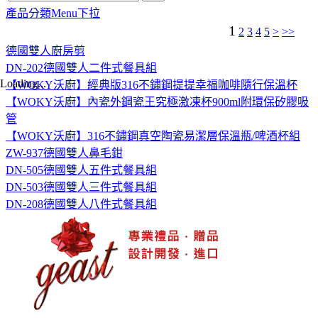
產品分類Menu下拉
1
2
3
4
5
>
>>
德國雙人廚房剪
DN-202德國雙人二件式餐具組
Loading...
【WOKY沃廚】經典版316不鏽鋼提提幸福咖啡隨行保溫杯
【WOKY沃廚】內瓷外鋼瓷王究極激凍杯900ml附環保矽膠吸
管
【WOKY沃廚】316不鏽鋼真空陶瓷易潔層保溫瓶/啤酒杯組
ZW-937德國雙人鼻毛鉗
DN-505德國雙人五件式餐具組
DN-503德國雙人三件式餐具組
DN-208德國雙人八件式餐具組