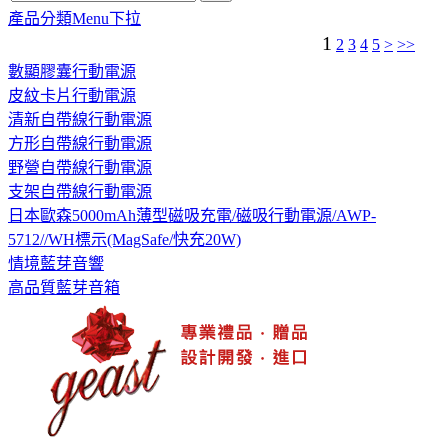
產品分類Menu下拉
1
2
3
4
5
>
>>
數顯膠囊行動電源
皮紋卡片行動電源
清新自帶線行動電源
方形自帶線行動電源
野營自帶線行動電源
支架自帶線行動電源
日本歐森5000mAh薄型磁吸充電/磁吸行動電源/AWP-
5712//WH標示(MagSafe/快充20W)
情境藍芽音響
高品質藍芽音箱