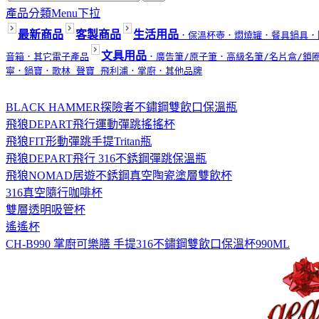
產品分類Menu下拉
最新商品
客製商品
生活用品
．保溫杯壺
．燜燒罐
．餐具鍋具
．
文具用品
音箱
．其它電子產品
．廣告筆/原子筆
．高級名筆/名片盒/鎖
寧
．鍋寶
．歌林 聲寶 飛利浦
．掌廚
．其他品牌
BLACK HAMMER探險者不鏽鋼雙飲口保溫瓶
飛狼DEPART飛行運動彈跳搖搖杯
飛狼FIT形動彈跳手提Tritan瓶
飛狼DEPART飛行 316不銹鋼彈跳保溫瓶
飛狼NOMAD居遊不銹鋼真空陶瓷塗層雙飲杯
316真空隨行咖啡杯
雙層透明吸管杯
遙遙杯
CH-B990 掌廚可樂膳 手提316不鏽鋼雙飲口保溫杯990ML