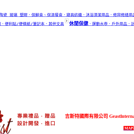
陶瓷 玻璃 塑膠
．保鮮盒、保溫餐盒
．寢具紡織
．沐浴清潔用品
．修容修繕用
休閒保健
圈
．便利貼/便條紙/筆記本
．其他文具
．運動水壺
．戶外用品
．
吉斯特國際有限公司 Geastlnternation
各式生活居家用品、3C電器用品、各式
台灣新北市五股區御成路69號1樓
MAP
電話：886-2-8292-1508 ．
傳真：886-2-8