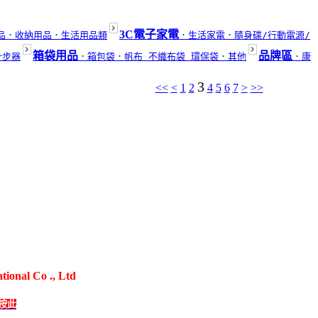
3C電子家電
品
．收納用品
．生活用品類
．生活家電
．隨身碟/行動電源/
箱袋用品
品牌區
計步器
．箱包袋
．帆布 不織布袋 環保袋
．其他
．康
3
<<
<
1
2
4
5
6
7
>
>>
al Co ., Ltd
禮贈品、客製化商品
按此
292-1507