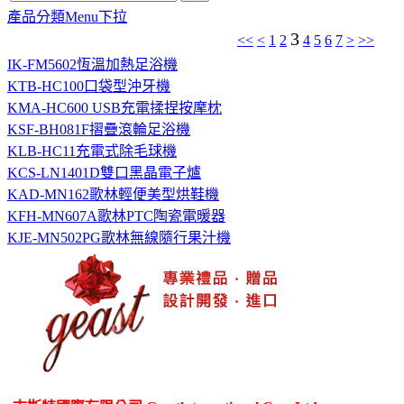
產品分類Menu下拉
3
<<
<
1
2
4
5
6
7
>
>>
IK-FM5602恆溫加熱足浴機
KTB-HC100口袋型沖牙機
KMA-HC600 USB充電揉捏按摩枕
KSF-BH081F摺疊滾輪足浴機
KLB-HC11充電式除毛球機
KCS-LN1401D雙口黑晶電子爐
KAD-MN162歌林輕便美型烘鞋機
KFH-MN607A歌林PTC陶瓷電暖器
KJE-MN502PG歌林無線隨行果汁機