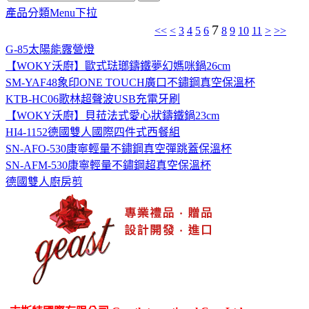
產品分類Menu下拉
7
<<
<
3
4
5
6
8
9
10
11
>
>>
G-85太陽能露營燈
【WOKY沃廚】歐式琺瑯鑄鐵夢幻媽咪鍋26cm
SM-YAF48象印ONE TOUCH廣口不鏽鋼真空保溫杯
KTB-HC06歌林超聲波USB充電牙刷
【WOKY沃廚】貝菈法式愛心狀鑄鐵鍋23cm
HI4-1152德國雙人國際四件式西餐組
SN-AFO-530康寧輕量不鏽鋼真空彈跳蓋保溫杯
SN-AFM-530康寧輕量不鏽鋼超真空保溫杯
德國雙人廚房剪