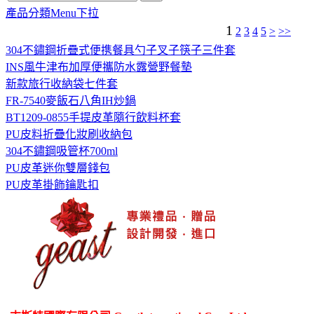
產品分類Menu下拉
1
2
3
4
5
>
>>
304不鏽鋼折疊式便携餐具勺子叉子筷子三件套
INS風牛津布加厚便攜防水露營野餐墊
新款旅行收納袋七件套
FR-7540麥飯石八角IH炒鍋
BT1209-0855手提皮革隨行飲料杯套
PU皮料折疊化妝刷收納包
304不鏽鋼吸管杯700ml
PU皮革迷你雙層錢包
PU皮革掛飾鑰匙扣